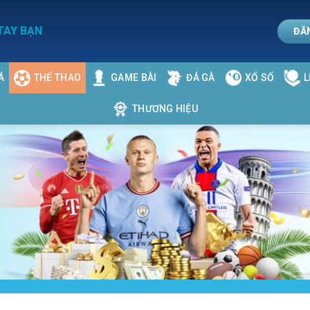
TAY BẠN
ĐĂ
Á
THỂ THAO
GAME BÀI
ĐÁ GÀ
XỔ SỐ
L
THƯƠNG HIỆU