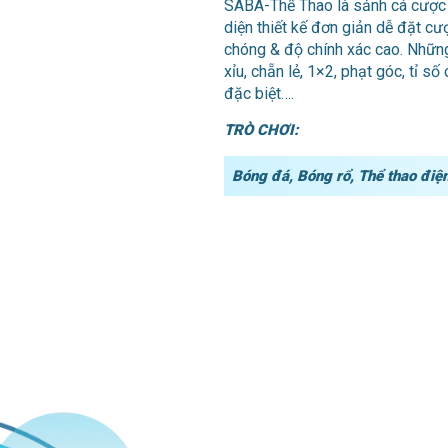
SABA-Thể Thao là sảnh cá cược t
diện thiết kế đơn giản dễ đặt cư
chóng & độ chính xác cao. Những 
xỉu, chẵn lẻ, 1×2, phạt góc, tỉ 
đặc biệt….
TRÒ CHƠI:
Bóng đá, Bóng rổ, Thể thao điệ