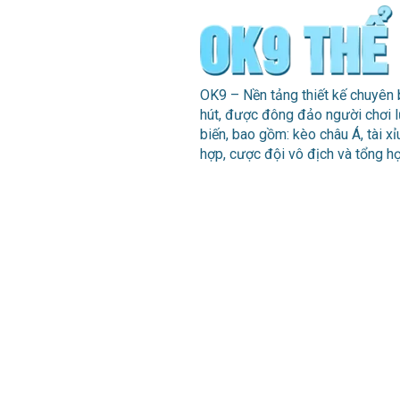
OK9 – Nền tảng thiết kế chuyên b
hút, được đông đảo người chơi l
biến, bao gồm: kèo châu Á, tài xỉ
hợp, cược đội vô địch và tổng h