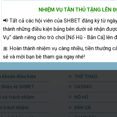
rang web giả mạo:
NHIỆM VỤ TÂN THỦ TẶNG LÊN Đ
"Chơi thử", nếu chức năng này không hoạt động, đó chắc chắn là trang w
📢 Tất cả các hội viên của SHBET đăng ký từ ngà
a chỉ trang web, tránh những tên miền tương tự nhưng không chính xác.
thành những điều kiện bảng bên dưới sẽ nhận đư
 bảo vệ quyền lợi của Quý khách và khuyến nghị Quý khách hết sức cảnh
Vụ” dành riêng cho trò chơi [Nổ Hũ - Bắn Cá] lên
VÀO CHƠI NGAY
🎀 Hoàn thành nhiệm vụ càng nhiều, tiền thưởng c
 Casino Trong Tay Bạn!
Đóng
sẻ và mời bạn bè tham gia ngay nhé!
☘️☘️☘️☘️☘️☘️☘️
ÊN KẾT NHANH
TỔNG HỢP
cả các link của SHBET vừa an toàn vừa không lo bị chặn:
u khoản điều kiện
THỂ THAO
1 Faster Internet tại App Store hoặc 1.1.1.1 + WARP: Safer Internet tại C
ụng về điện thoại được xếp hạng đầu tiên.
i thiệu về SHBET
CASINO
à khởi động ứng dụng.
i có trách nhiệm
NỔ HŨ
tắc để kết nối thành công. Vào lại website SHBET.COM
n trách nhiệm
BẮN CÁ