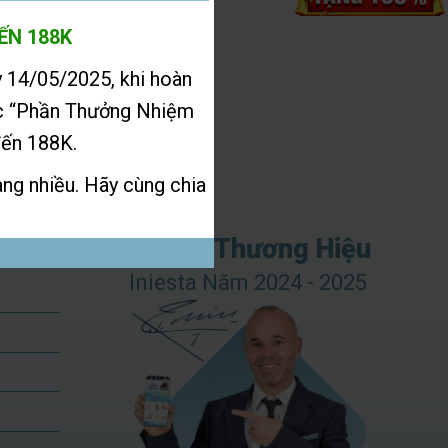
ẾN 188K
eb giả mạo.
y 14/05/2025, khi hoàn
ợc “Phần Thưởng Nhiệm
 giác trước các hành
 đến 188K.
àng nhiều. Hãy cùng chia
Đại Sứ Thương Hiệu
Iniesta Năm 2024 - 2025
H Play.