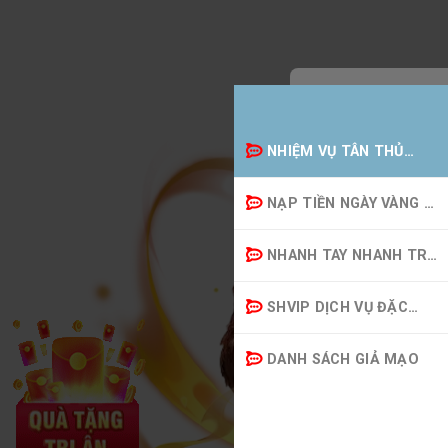
NHIỆM VỤ TÂN THỦ
CẢNH BÁO LỪA Đ
TẶNG LÊN ĐẾN 188K
Kính gửi Quý khá
NẠP TIỀN NGÀY VÀNG 02
Gần đây, chúng tô
- 12 - 15 - 22 TẶNG 5%
đánh cắp thông t
này, các đối tượn
NHANH TAY NHANH TRÍ
ảnh hưởng đến uy 
- CODE THƯỞNG HẾT Ý
không uy tín đặc 
SHVIP DỊCH VỤ ĐẶC
Để bảo vệ tài kho
QUYỀN
✅ Không đăng nhậ
DANH SÁCH GIẢ MẠO
✅ Chỉ sử dụng đư
1.1.1.1 hoặc VPN 
✅ Ngay lập tức đổ
✅ Liên hệ ngay vớ